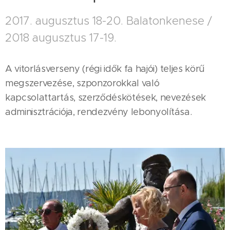
2017. augusztus 18-20. Balatonkenese /
2018 augusztus 17-19.
A vitorlásverseny (régi idők fa hajói) teljes körű
megszervezése, szponzorokkal való
kapcsolattartás, szerződéskötések, nevezések
adminisztrációja, rendezvény lebonyolítása.