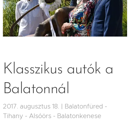
Klasszikus autók a
Balatonnál
2017. augusztus 18. | Balatonfüred -
Tihany - Alsóörs - Balatonkenese